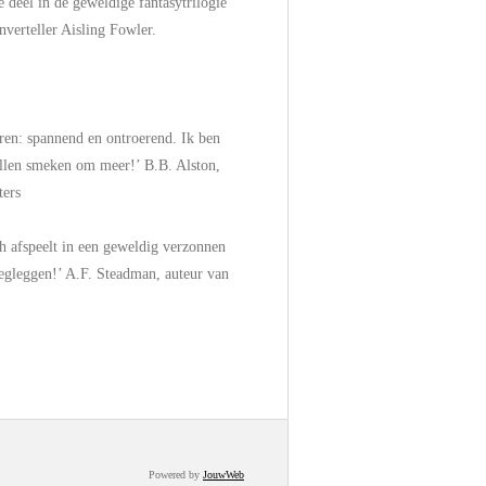
e deel in de geweldige fantasytrilogie
verteller Aisling Fowler.
eren: spannend en ontroerend. Ik ben
ullen smeken om meer!’ B.B. Alston,
ters
h afspeelt in een geweldig verzonnen
wegleggen!’ A.F. Steadman, auteur van
Powered by
JouwWeb