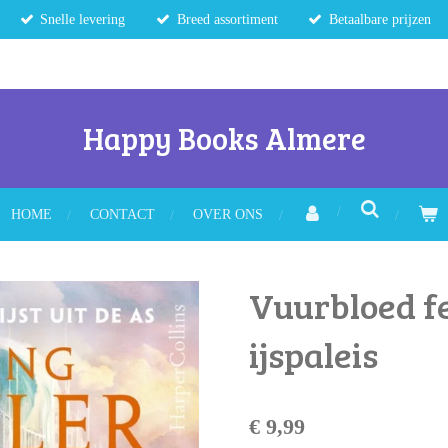
Snelle levering
Breed assortiment
Betaalbare prijzen
Happy Books Almere
HOME
CONTACT
OVER ONS
Vuurbloed fe
ijspaleis
€ 9,99