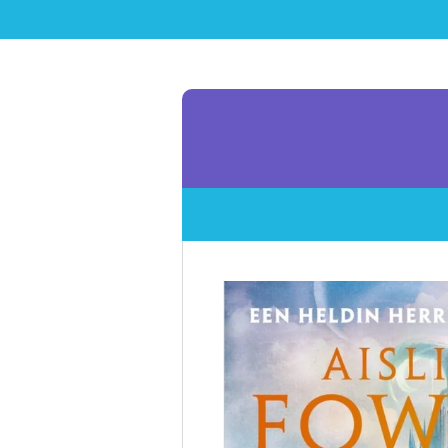
Ga
direct
naar
de
hoofdinhoud