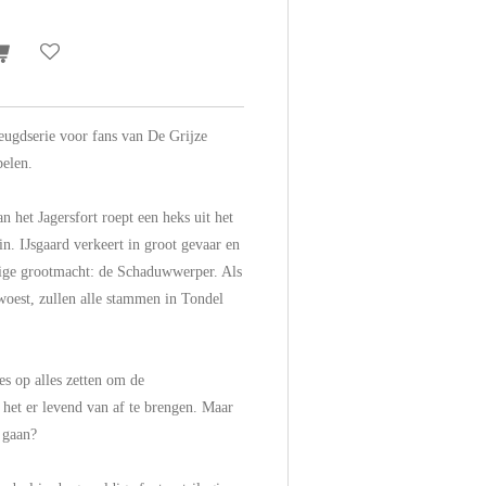
eugdserie voor fans van De Grijze
pelen.
 het Jagersfort roept een heks uit het
in. IJsgaard verkeert in groot gevaar en
ige grootmacht: de Schaduwwerper. Als
woest, zullen alle stammen in Tondel
es op alles zetten om de
het er levend van af te brengen. Maar
e gaan?