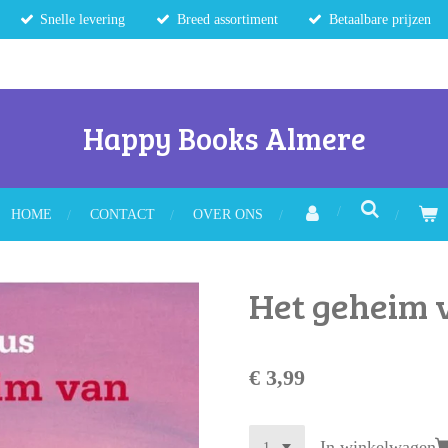
Snelle levering
Breed assortiment
Betaalbare prijzen
Happy Books Almere
HOME
CONTACT
OVER ONS
Het geheim v
€ 3,99
In winkelwagen