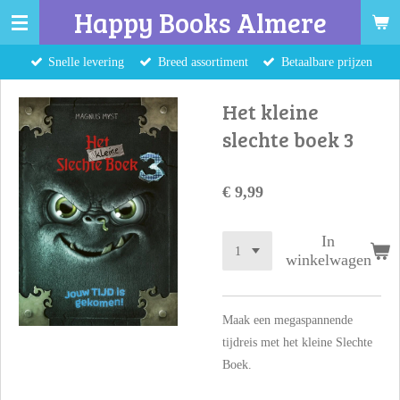
Happy Books Almere
Ga
direct
Snelle levering
Breed assortiment
Betaalbare prijzen
naar
de
Het kleine
hoofdinhoud
slechte boek 3
€ 9,99
In
winkelwagen
Maak een megaspannende
tijdreis met het kleine Slechte
Boek.