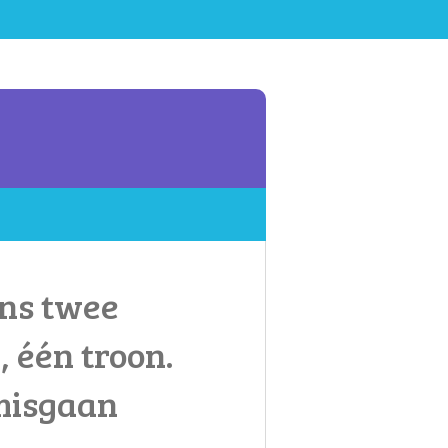
ns twee
 één troon.
misgaan