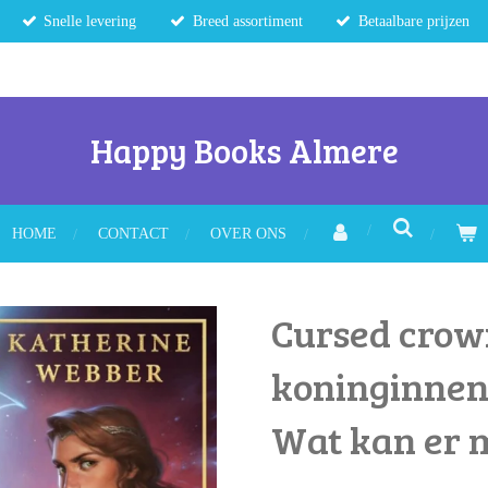
Snelle levering
Breed assortiment
Betaalbare prijzen
Happy Books Almere
HOME
CONTACT
OVER ONS
Cursed crow
koninginnen,
Wat kan er 