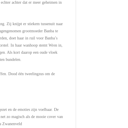
chter achter dat er meer geheimen in
ing. Zij knijpt er stiekem tussenuit naar
angengenomen grootmoeder Banba te
rden, doet haar in ruil voor Banba’s
oorstel. In haar wanhoop stemt Wren in,
gen. Als kort daarop een oude vloek
hten bundelen.
effen. Dood één tweelingzus om de
ezet en de emoties zijn voelbaar. De
l net zo magisch als de mooie cover van
na Zwanenveld