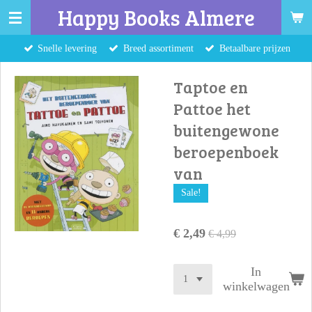
Happy Books Almere
Ga
direct
Snelle levering
Breed assortiment
Betaalbare prijzen
naar
de
Taptoe en
hoofdinhoud
Pattoe het
buitengewone
beroepenboek
van
Sale!
€ 2,49
€ 4,99
In
winkelwagen