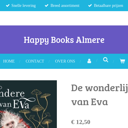
Snelle levering
Breed assortiment
Betaalbare prijzen
Happy Books Almere
HOME
CONTACT
OVER ONS
De wonderli
van Eva
€ 12,50