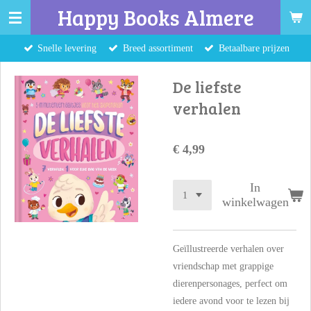
Happy Books Almere
Ga
direct
Snelle levering
Breed assortiment
Betaalbare prijzen
naar
de
De liefste
hoofdinhoud
verhalen
€ 4,99
In
winkelwagen
Geïllustreerde verhalen over
vriendschap met grappige
dierenpersonages, perfect om
iedere avond voor te lezen bij