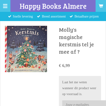
Happy Books Almere
Ga
direct
Snelle levering
Breed assortiment
Betaalbare prijzen
naar
de
Molly's
hoofdinhoud
magische
kerstmis tel je
mee af ?
€ 6,99
Laat het me weten
wanneer dit product weer
op voorraad is.