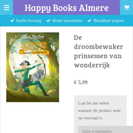
Happy Books Almere
Ga
direct
Snelle levering
Breed assortiment
Betaalbare prijzen
naar
de
De
hoofdinhoud
droombewaker
prinsessen van
wonderrijk
€ 5,99
Laat het me weten
wanneer dit product weer
op voorraad is.