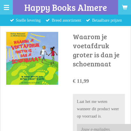
Happy Books Almere
Ga
direct
Snelle levering
Breed assortiment
Betaalbare prijzen
naar
de
Waarom je
hoofdinhoud
voetafdruk
groter is dan je
schoenmaat
€ 11,99
Laat het me weten
wanneer dit product weer
op voorraad is.