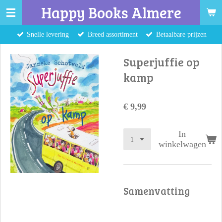
Happy Books Almere
Ga
direct
Snelle levering
Breed assortiment
Betaalbare prijzen
naar
de
Superjuffie op
hoofdinhoud
kamp
€ 9,99
In
winkelwagen
Samenvatting