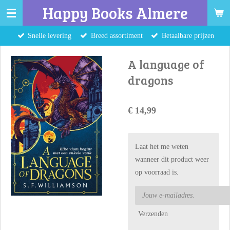
Happy Books Almere
Ga
direct
Snelle levering
Breed assortiment
Betaalbare prijzen
naar
de
A language of
hoofdinhoud
dragons
€ 14,99
Laat het me weten
wanneer dit product weer
op voorraad is.
Verzenden