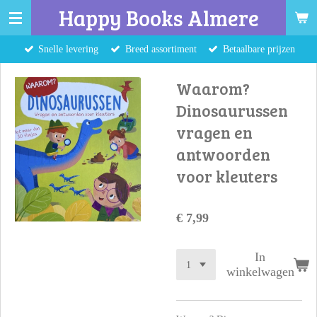
Happy Books Almere
Ga
direct
Snelle levering
Breed assortiment
Betaalbare prijzen
naar
de
Waarom?
hoofdinhoud
Dinosaurussen
vragen en
antwoorden
voor kleuters
€ 7,99
In
winkelwagen