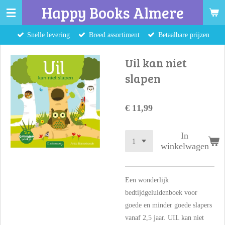
Happy Books Almere
Ga
direct
Snelle levering
Breed assortiment
Betaalbare prijzen
naar
de
Uil kan niet
hoofdinhoud
slapen
€ 11,99
In
winkelwagen
Een wonderlijk
bedtijdgeluidenboek voor
goede en minder goede slapers
vanaf 2,5 jaar. UIL kan niet