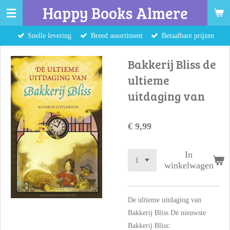
Happy Books Almere
Ga
direct
Snelle levering
Breed assortiment
Betaalbare prijzen
naar
de
Bakkerij Bliss de
hoofdinhoud
ultieme
uitdaging van
€ 9,99
In
winkelwagen
De ultieme uitdaging van
Bakkerij Bliss De nieuwste
Bakkerij Bliss: