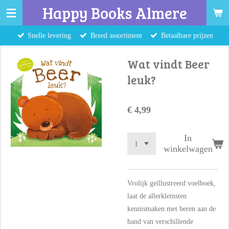
Happy Books Almere
Ga
direct
Snelle levering
Breed assortiment
Betaalbare prijzen
naar
de
Wat vindt Beer
hoofdinhoud
leuk?
€ 4,99
In
winkelwagen
Vrolijk geïllustreerd voelboek,
laat de allerkleinsten
kennismaken met beren aan de
hand van verschillende