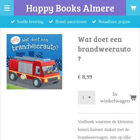
Happy Books Almere
Ga
direct
Snelle levering
Breed assortiment
Betaalbare prijzen
naar
de
Wat doet een
hoofdinhoud
brandweerauto
?
€ 8,99
In
winkelwagen
Voelboek waarmee de kleinsten
kennis kunnen maken met de
brandweerwagen, met op elke