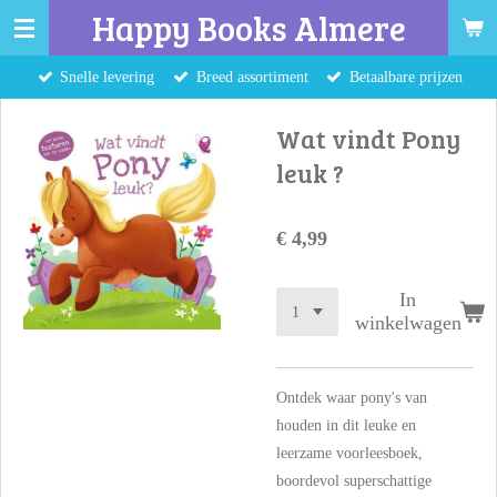
Happy Books Almere
Ga
direct
Snelle levering
Breed assortiment
Betaalbare prijzen
naar
de
Wat vindt Pony
hoofdinhoud
leuk ?
€ 4,99
In
winkelwagen
Ontdek waar pony's van
houden in dit leuke en
leerzame voorleesboek,
boordevol superschattige