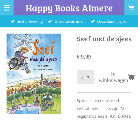
Happy Books Almere
Ga
direct
Snelle levering
Breed assortiment
Betaalbare prijzen
naar
de
Seef met de sjees
hoofdinhoud
€ 9,99
In
winkelwagen
Spannend en ontroerend
verhaal over anders zijn. Voor
beginnende lezers. AVI E3/M4.