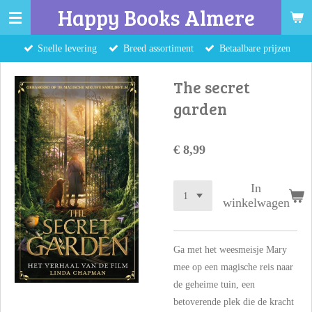
Happy Books Almere
Ga
direct
Snelle levering
Breed assortiment
Betaalbare prijzen
naar
de
The secret
hoofdinhoud
garden
€ 8,99
In
winkelwagen
Ga met het weesmeisje Mary
mee op een magische reis naar
de geheime tuin, een
betoverende plek die de kracht