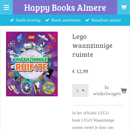
Happy Books Almere
Ga
direct
Snelle levering
Breed assortiment
Betaalbare prijzen
naar
de
Lego
hoofdinhoud
waanzinnige
ruimte
€ 12,99
In
winkelwagen
In het officiële LEGO
boek
LEGO Waanzinnige
ruimte
zweef je door ons