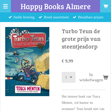
Happy Books Almere
Ga
direct
Snelle levering
Breed assortiment
Betaalbare prijzen
naar
de
Turbo Teun de
hoofdinhoud
grote prijs van
steentjesdorp
€ 9,99
In
winkelwagen
Het nieuwe boek van Tosca
Menten, vol humor en
avontuur! Teun houdt niet van