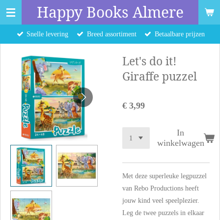
Happy Books Almere
Ga
direct
Snelle levering
Breed assortiment
Betaalbare prijzen
naar
de
Let's do it!
hoofdinhoud
Giraffe puzzel
€ 3,99
In
winkelwagen
Met deze superleuke legpuzzel
van Rebo Productions heeft
jouw kind veel speelplezier.
Leg de twee puzzels in elkaar