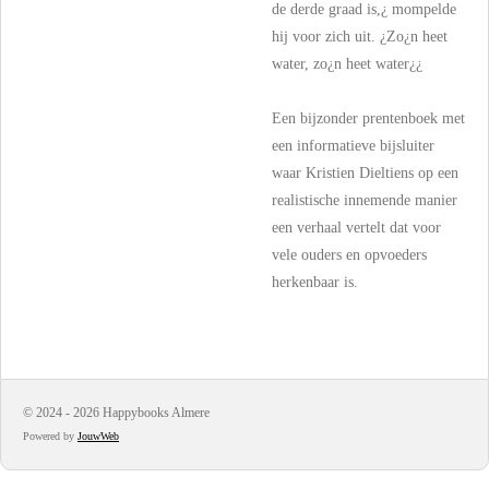
de derde graad is,¿ mompelde
hij voor zich uit. ¿Zo¿n heet
water, zo¿n heet water¿¿
Een bijzonder prentenboek met
een informatieve bijsluiter
waar Kristien Dieltiens op een
realistische innemende manier
een verhaal vertelt dat voor
vele ouders en opvoeders
herkenbaar is.
© 2024 - 2026 Happybooks Almere
Powered by
JouwWeb