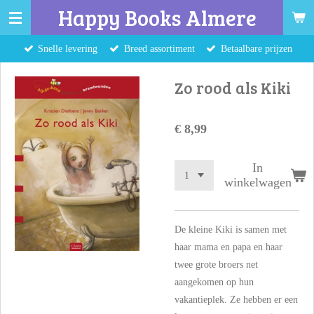
Happy Books Almere
Ga
direct
Snelle levering
Breed assortiment
Betaalbare prijzen
naar
de
Zo rood als Kiki
hoofdinhoud
€ 8,99
In
winkelwagen
De kleine Kiki is samen met
haar mama en papa en haar
twee grote broers net
aangekomen op hun
vakantieplek. Ze hebben er een