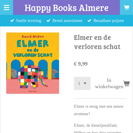
Happy Books Almere
Ga
direct
Snelle levering
Breed assortiment
Betaalbare prijzen
naar
de
Elmer en de
hoofdinhoud
verloren schat
€ 9,99
In
winkelwagen
Elmer is terug met een nieuw
avontuur!
Elmer, de kleurtjesolifant,
Wilbur en hun drie vrienden