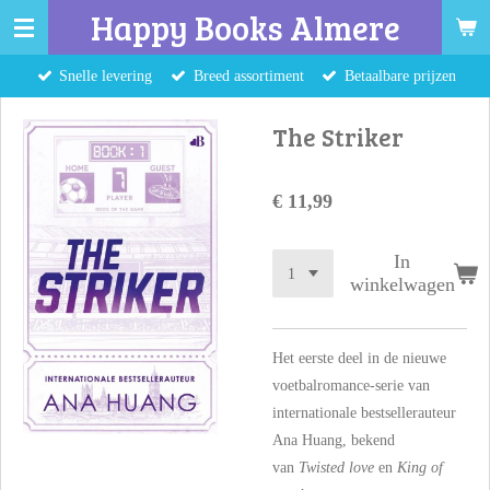
Happy Books Almere
Ga
direct
Snelle levering
Breed assortiment
Betaalbare prijzen
naar
de
The Striker
hoofdinhoud
€ 11,99
In
winkelwagen
Het eerste deel in de nieuwe
voetbalromance-serie van
internationale bestsellerauteur
Ana Huang, bekend
van
Twisted love
en
King of