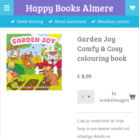
Happy Books Almere
Ga
direct
Snelle levering
Breed assortiment
Betaalbare prijzen
naar
de
Garden Joy
hoofdinhoud
Comfy & Cosy
colouring book
€ 8,99
In
winkelwagen
Laat je creativiteit de vrije
loop in een knusse wereld vol
schattige details en